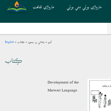
Skip to main content
مارواڙي ٻولِي مِٺي ٻولِي
مارواڙي ثقافت
Breadcrumb
English
ڪِتاب
پڙھائي رو سيمون
آڊيو
ڪِتاب
Development of the
Marwari Language.