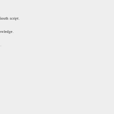
South script.
nowledge.
.