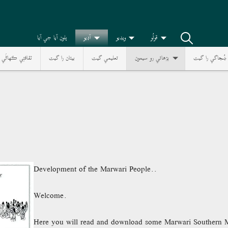
ڦوٽُو
ويڊيو
آڊيو
ڀلون آيا جي آيا
ښُجاگي را گيت
پڙھائي رو سيمون
تعليمي گيت
بيئان را گيت
ثقافتِي ڪھاڻَي
Development of the Marwari People..
Welcome.
Here you will read and download some Marwari Southern M