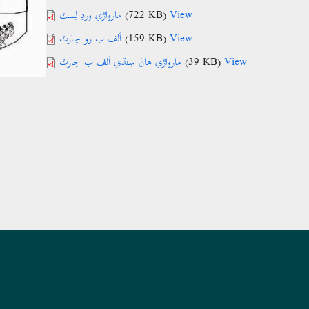
مارواڙي ورڍ لِسٽ
(722 KB)
View
اَلف ب رو چارٽ
(159 KB)
View
مارواڙي ھانَ سِنڌي اَلف ب چارٽ
(39 KB)
View