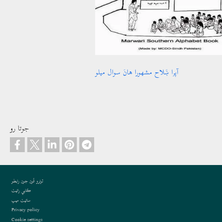
آپرا ښَلاح مشھورا ھانَ سوال ميلو
جوتا رو
Footer
ٿونرو فُون جون رابطو
ڪاپي رائيٽ
سائيٽ ميپ
Privacy policy
Cookie settings