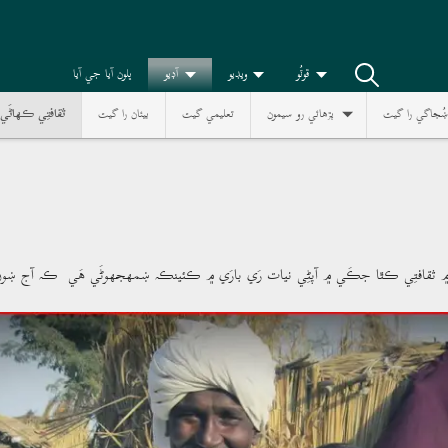
ڦوٽُو
ويڊيو
آڊيو
ڀلون آيا جي آيا
ښُجاگي را گيت
پڙھائي رو سيمون
تعليمي گيت
بيئان را گيت
ثقافتِي ڪھاڻَي
 ۾ ثقافتِي ڪٿا جڪَي ۾ آپڻِي نيات رَي بارَي ۾ ڪئينڪہ ښمھجھوڻَي ھَي ڪہ آج ښون