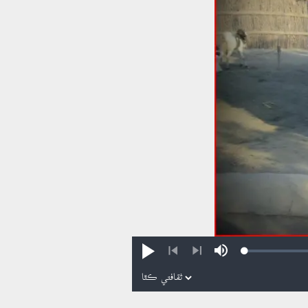
Loaded
:
Play
Mute
0.16%
Previous
Next