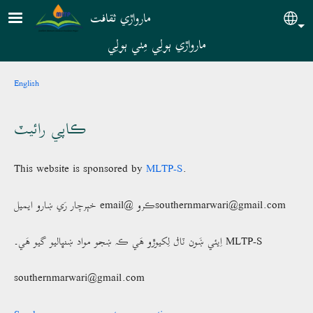
Skip to main content
مارواڙي ثقافت
Sele
مارواڙي ٻولِي مِٺي ٻولِي
Breadcrumb
English
ڪاپي رائيٽ
This website is sponsored by
MLTP-S
.
خٻرچار رَي ښارو ايميل email@ ڪرو
southernmarwari@gmail.com
اِيئي ښَون ٽاݪ لِکيوڙو ھَي ڪہ ښجو مواد ښنڀاليو گيو ھَي۔ MLTP-S
southernmarwari@gmail.com