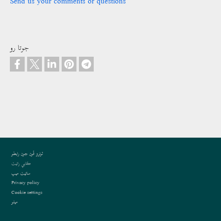
Send us your comments or questions
جوتا رو
Footer
ٿونرو فُون جون رابطو
ڪاپي رائيٽ
سائيٽ ميپ
Privacy policy
Cookie settings
ميلو